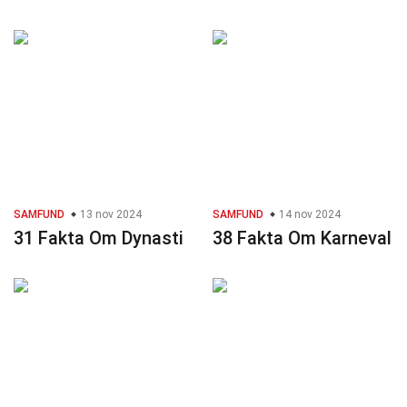
SAMFUND
13 nov 2024
SAMFUND
14 nov 2024
31 Fakta Om Dynasti
38 Fakta Om Karneval