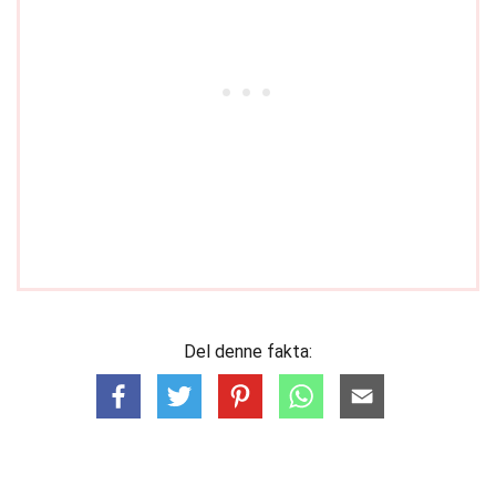
Del denne fakta: