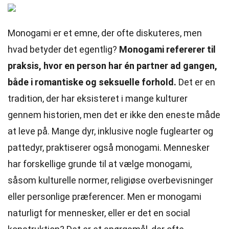
Monogami er et emne, der ofte diskuteres, men
hvad betyder det egentlig?
Monogami refererer til
praksis, hvor en person har én partner ad gangen,
både i romantiske og seksuelle forhold.
Det er en
tradition, der har eksisteret i mange kulturer
gennem historien, men det er ikke den eneste måde
at leve på. Mange dyr, inklusive nogle fuglearter og
pattedyr, praktiserer også monogami. Mennesker
har forskellige grunde til at vælge monogami,
såsom kulturelle normer, religiøse overbevisninger
eller personlige præferencer. Men er monogami
naturligt for mennesker, eller er det en social