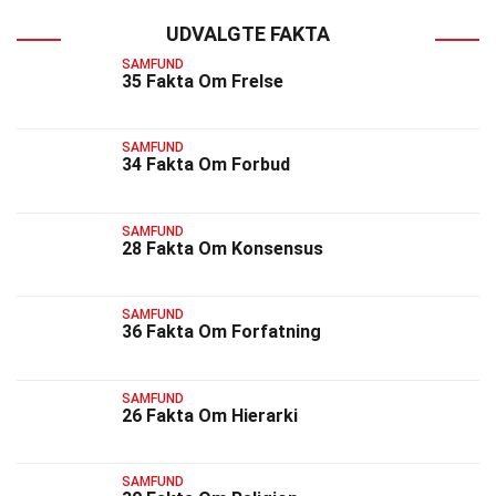
UDVALGTE FAKTA
SAMFUND
35 Fakta Om Frelse
SAMFUND
34 Fakta Om Forbud
SAMFUND
28 Fakta Om Konsensus
SAMFUND
36 Fakta Om Forfatning
SAMFUND
26 Fakta Om Hierarki
SAMFUND