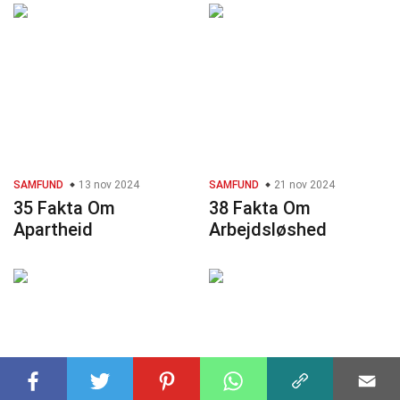
SAMFUND
13 nov 2024
SAMFUND
21 nov 2024
35 Fakta Om
38 Fakta Om
Apartheid
Arbejdsløshed