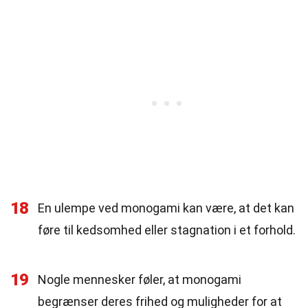
18
En ulempe ved monogami kan være, at det kan
føre til kedsomhed eller stagnation i et forhold.
19
Nogle mennesker føler, at monogami
begrænser deres frihed og muligheder for at