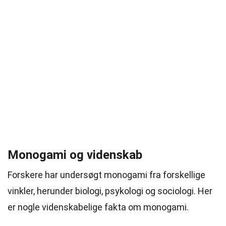
Monogami og videnskab
Forskere har undersøgt monogami fra forskellige
vinkler, herunder biologi, psykologi og sociologi. Her
er nogle videnskabelige fakta om monogami.