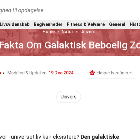
ghed til opdagelse
 Livsvidenskab
Begivenheder
Fitness & Velvære
Generel
Hist
Home
Natur
Univers
Fakta Om Galaktisk Beboelig Z
n
Modified & Updated:
19 Dec 2024
Ekspertverificeret
Univers
or i universet liv kan eksistere?
Den galaktiske