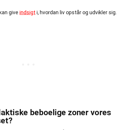
kan give
indsigt
i, hvordan liv opstår og udvikler sig.
laktiske beboelige zoner vores
set?