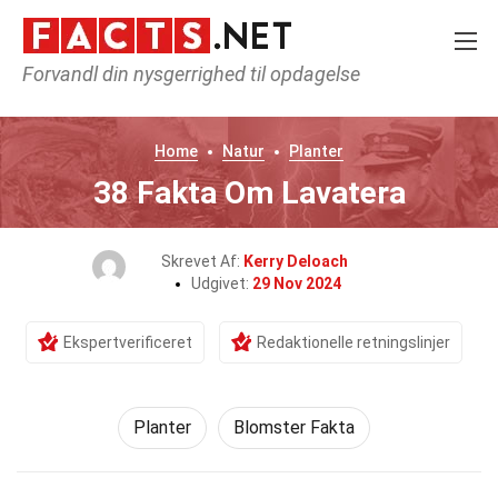
Forvandl din nysgerrighed til opdagelse
Home
Natur
Planter
38 Fakta Om Lavatera
Skrevet Af:
Kerry Deloach
Udgivet:
29 Nov 2024
Ekspertverificeret
Redaktionelle retningslinjer
Planter
Blomster Fakta