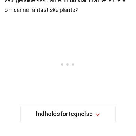
vedligeholdelsesplante.
Er du klar
til at lære mere
om denne fantastiske plante?
Indholdsfortegnelse