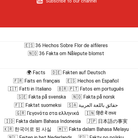
Subscribe to our channel
🇪🇸 36 Hechos Sobre Flor de alfileres
🇳🇴 36 Fakta om Nålepute blomst
🌍 Facts
🇩🇪 Fakten auf Deutsch
🇫🇷 Faits en français
🇪🇸 Hechos en Español
🇮🇹 Fatti in Italiano
🇧🇷 🇵🇹 Fatos em português
🇸🇪 Fakta på svenska
🇳🇴 Fakta på norsk
🇫🇮 Faktat suomeksi
🇸🇦 حقائق باللغة العربية
🇬🇷 Γεγονότα στα ελληνικά
🇮🇳 हिंदी में तथ्य
🇮🇩 Fakta dalam Bahasa Indonesia
🇯🇵 日本語の事実
🇰🇷 한국어로 된 사실
🇲🇾 Fakta dalam Bahasa Melayu
🇳🇱 Feiten in het Nederlands
🇵🇱 Fakty po polsku