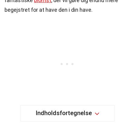
fantastiske
blomst
, der vil gøre dig endnu mere
begejstret for at have den i din have.
Indholdsfortegnelse