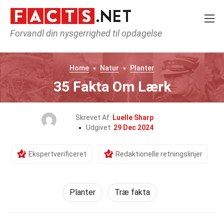
Forvandl din nysgerrighed til opdagelse
Home
Natur
Planter
35 Fakta Om Lærk
Skrevet Af:
Luelle Sharp
Udgivet:
29 Dec 2024
Ekspertverificeret
Redaktionelle retningslinjer
Planter
Træ fakta