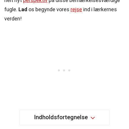
helt nyt
perspektiv
på disse bemærkelsesværdige
fugle.
Lad
os begynde vores
rejse
ind i lærkernes
verden!
Indholdsfortegnelse