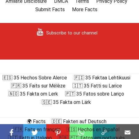
Affiliate Disclosure
DMCA
Terms
Privacy Policy
Submit Facts
More Facts
Subscribe to our channel
🇪🇸 35 Hechos Sobre Alerce
🇫🇮 35 Faktaa Lehtikuusi
🇫🇷 35 Faits sur Mélèze
🇮🇹 35 Fatti su Larice
🇳🇴 35 Fakta om Lerk
🇵🇹 35 Fatos sobre Lariço
🇸🇪 35 Fakta om Lärk
🌍 Facts
🇩🇪 Fakten auf Deutsch
🇫🇷 Faits en français
🇪🇸 Hechos en Español
🇮🇹 Fatti in Italiano
🇧🇷 🇵🇹 Fatos em português