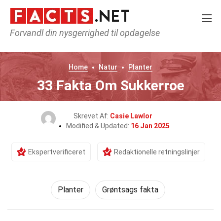
Forvandl din nysgerrighed til opdagelse
Home
Natur
Planter
33 Fakta Om Sukkerroe
Skrevet Af:
Casie Lawlor
Modified & Updated:
16 Jan 2025
Ekspertverificeret
Redaktionelle retningslinjer
Planter
Grøntsags fakta