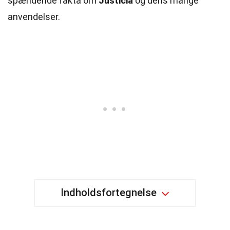
spændende fakta om
Justicia
og dens mange
anvendelser.
Indholdsfortegnelse