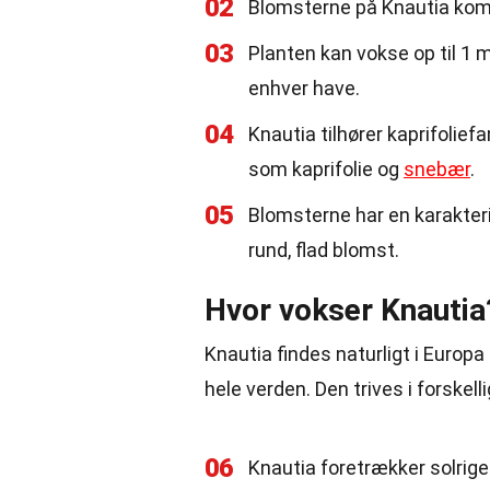
02
Blomsterne på Knautia kommer
03
Planten kan vokse op til 1 me
enhver have.
04
Knautia tilhører kaprifolie
som kaprifolie og
snebær
.
05
Blomsterne har en karakter
rund, flad blomst.
Hvor vokser Knautia
Knautia findes naturligt i Europ
hele verden. Den trives i forskelli
06
Knautia foretrækker solrige