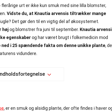
 flerårige urt er ikke kun smuk med sine lilla blomster,
ten.
Vidste du, at Knautia arvensis tiltrækker mange
le? Det gør den til en vigtig del af økosystemet.
r høj
og blomstrer fra juni til september.
Knautia arvensi
nske egenskaber
og har været brugt i folkemedicin mod
 ned i 25 spændende fakta om denne unikke plante
, de
aturens vidundere.
Indholdsfortegnelse
se
, er en smuk og alsidig plante, der ofte findes i haver o