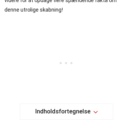
videre for at opdage flere spændende fakta om
denne utrolige skabning!
Indholdsfortegnelse