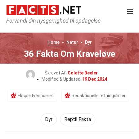
Forvandl din nysgerrighed til opdagelse
Home
Natur
Dyr
36 Fakta Om Kraveløve
Skrevet Af:
Colette Beeler
Modified & Updated:
19 Dec 2024
Ekspertverificeret
Redaktionelle retningslinjer
Dyr
Reptil Fakta