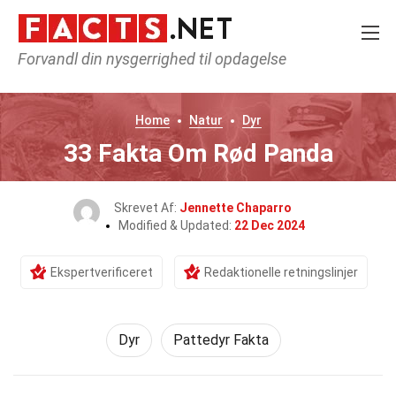
Forvandl din nysgerrighed til opdagelse
Home
Natur
Dyr
33 Fakta Om Rød Panda
Skrevet Af:
Jennette Chaparro
Modified & Updated:
22 Dec 2024
Ekspertverificeret
Redaktionelle retningslinjer
Dyr
Pattedyr Fakta