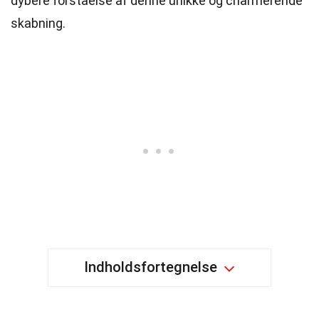
dybere forståelse af denne unikke og charmerende
skabning.
Indholdsfortegnelse