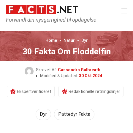
Forvandl din nysgerrighed til opdagelse
Home
Natur
Dyr
30 Fakta Om Floddelfin
Skrevet Af:
Cassondra Galbreath
Modified & Updated:
30 Okt 2024
Ekspertverificeret
Redaktionelle retningslinjer
Dyr
Pattedyr Fakta