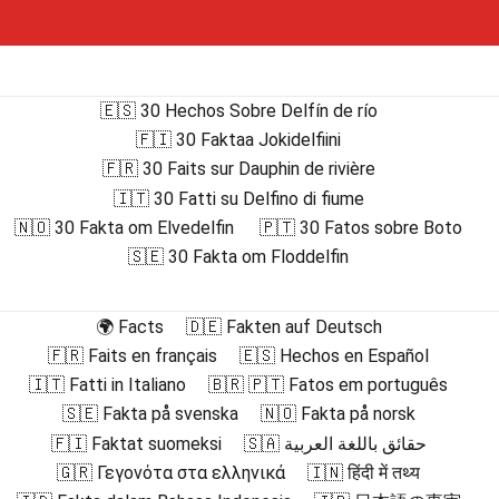
🇪🇸 30 Hechos Sobre Delfín de río
🇫🇮 30 Faktaa Jokidelfiini
🇫🇷 30 Faits sur Dauphin de rivière
🇮🇹 30 Fatti su Delfino di fiume
🇳🇴 30 Fakta om Elvedelfin
🇵🇹 30 Fatos sobre Boto
🇸🇪 30 Fakta om Floddelfin
🌍 Facts
🇩🇪 Fakten auf Deutsch
🇫🇷 Faits en français
🇪🇸 Hechos en Español
🇮🇹 Fatti in Italiano
🇧🇷 🇵🇹 Fatos em português
🇸🇪 Fakta på svenska
🇳🇴 Fakta på norsk
🇫🇮 Faktat suomeksi
🇸🇦 حقائق باللغة العربية
🇬🇷 Γεγονότα στα ελληνικά
🇮🇳 हिंदी में तथ्य