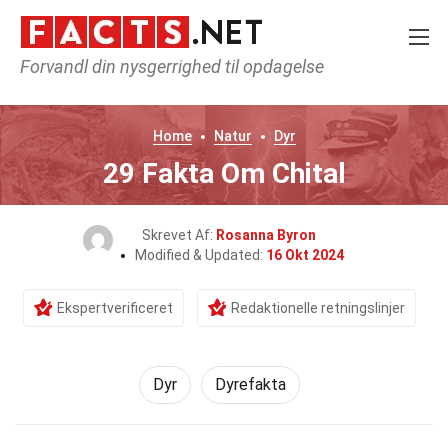
Forvandl din nysgerrighed til opdagelse
Home
Natur
Dyr
29 Fakta Om Chital
Skrevet Af:
Rosanna Byron
Modified & Updated:
16 Okt 2024
Ekspertverificeret
Redaktionelle retningslinjer
Dyr
Dyrefakta