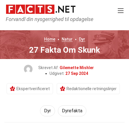
Forvandl din nysgerrighed til opdagelse
Home
Natur
Dyr
27 Fakta Om Skunk
Skrevet Af:
Gilemette Mishler
Udgivet:
27 Sep 2024
Ekspertverificeret
Redaktionelle retningslinjer
Dyr
Dyrefakta