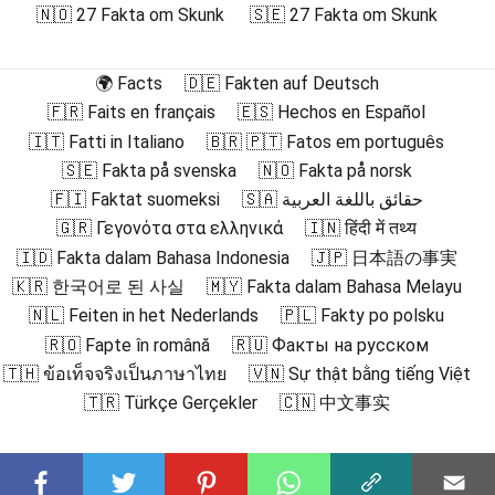
🇳🇴 27 Fakta om Skunk
🇸🇪 27 Fakta om Skunk
🌍 Facts
🇩🇪 Fakten auf Deutsch
🇫🇷 Faits en français
🇪🇸 Hechos en Español
🇮🇹 Fatti in Italiano
🇧🇷 🇵🇹 Fatos em português
🇸🇪 Fakta på svenska
🇳🇴 Fakta på norsk
🇫🇮 Faktat suomeksi
🇸🇦 حقائق باللغة العربية
🇬🇷 Γεγονότα στα ελληνικά
🇮🇳 हिंदी में तथ्य
🇮🇩 Fakta dalam Bahasa Indonesia
🇯🇵 日本語の事実
🇰🇷 한국어로 된 사실
🇲🇾 Fakta dalam Bahasa Melayu
🇳🇱 Feiten in het Nederlands
🇵🇱 Fakty po polsku
🇷🇴 Fapte în română
🇷🇺 Факты на русском
🇹🇭 ข้อเท็จจริงเป็นภาษาไทย
🇻🇳 Sự thật bằng tiếng Việt
🇹🇷 Türkçe Gerçekler
🇨🇳 中文事实