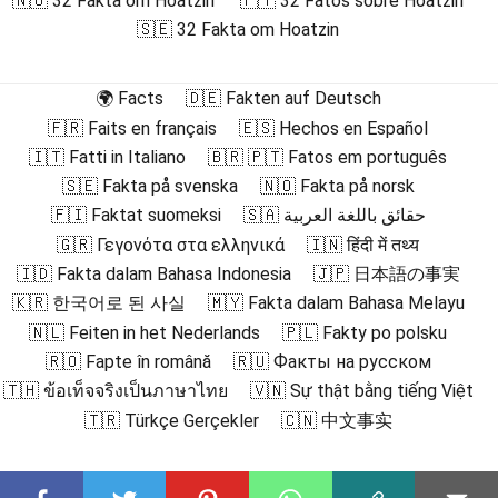
🇳🇴 32 Fakta om Hoatzin
🇵🇹 32 Fatos sobre Hoatzin
🇸🇪 32 Fakta om Hoatzin
🌍 Facts
🇩🇪 Fakten auf Deutsch
🇫🇷 Faits en français
🇪🇸 Hechos en Español
🇮🇹 Fatti in Italiano
🇧🇷 🇵🇹 Fatos em português
🇸🇪 Fakta på svenska
🇳🇴 Fakta på norsk
🇫🇮 Faktat suomeksi
🇸🇦 حقائق باللغة العربية
🇬🇷 Γεγονότα στα ελληνικά
🇮🇳 हिंदी में तथ्य
🇮🇩 Fakta dalam Bahasa Indonesia
🇯🇵 日本語の事実
🇰🇷 한국어로 된 사실
🇲🇾 Fakta dalam Bahasa Melayu
🇳🇱 Feiten in het Nederlands
🇵🇱 Fakty po polsku
🇷🇴 Fapte în română
🇷🇺 Факты на русском
🇹🇭 ข้อเท็จจริงเป็นภาษาไทย
🇻🇳 Sự thật bằng tiếng Việt
🇹🇷 Türkçe Gerçekler
🇨🇳 中文事实