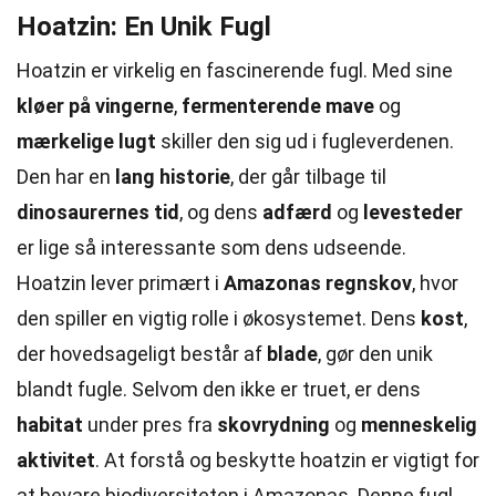
Hoatzin: En Unik Fugl
Hoatzin er virkelig en fascinerende fugl. Med sine
kløer på vingerne
,
fermenterende mave
og
mærkelige lugt
skiller den sig ud i fugleverdenen.
Den har en
lang historie
, der går tilbage til
dinosaurernes tid
, og dens
adfærd
og
levesteder
er lige så interessante som dens udseende.
Hoatzin lever primært i
Amazonas regnskov
, hvor
den spiller en vigtig rolle i økosystemet. Dens
kost
,
der hovedsageligt består af
blade
, gør den unik
blandt fugle. Selvom den ikke er truet, er dens
habitat
under pres fra
skovrydning
og
menneskelig
aktivitet
. At forstå og beskytte hoatzin er vigtigt for
at bevare biodiversiteten i Amazonas. Denne fugl