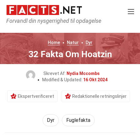
Forvandl din nysgerrighed til opdagelse
Home
Natur
Dyr
32 Fakta Om Hoatzin
Skrevet Af:
Nydia Mccombs
Modified & Updated:
16 Okt 2024
Ekspertverificeret
Redaktionelle retningslinjer
Dyr
Fuglefakta