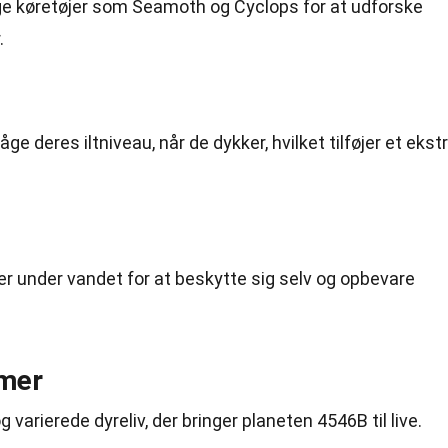
ige køretøjer som Seamoth og Cyclops for at udforske
.
ge deres iltniveau, når de dykker, hvilket tilføjer et ekst
er under vandet for at beskytte sig selv og opbevare
emer
g varierede dyreliv, der bringer planeten 4546B til live.