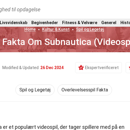
ghed til opdagelse
 Livsvidenskab
Begivenheder
Fitness & Velvære
Generel
Hist
Home
Kultur & Kunst
Spil og Legetøj
 Fakta Om Subnautica (Videospi
Modified & Updated:
26 Dec 2024
Ekspertverificeret
Spil og Legetøj
Overlevelsesspil Fakta
er et populært videospil, der tager spillere med på en