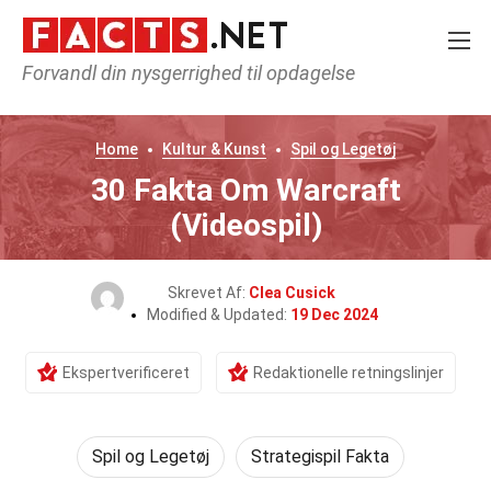
Forvandl din nysgerrighed til opdagelse
Home
Kultur & Kunst
Spil og Legetøj
30 Fakta Om Warcraft
(Videospil)
Skrevet Af:
Clea Cusick
Modified & Updated:
19 Dec 2024
Ekspertverificeret
Redaktionelle retningslinjer
Spil og Legetøj
Strategispil Fakta