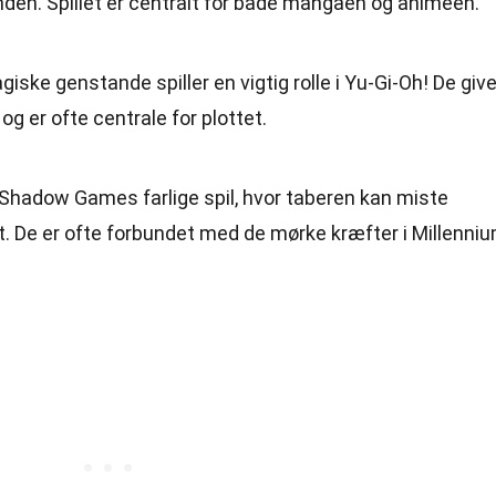
den. Spillet er centralt for både mangaen og animeen.
giske genstande spiller en vigtig rolle i Yu-Gi-Oh! De give
og er ofte centrale for plottet.
er Shadow Games farlige spil, hvor taberen kan miste
t. De er ofte forbundet med de mørke kræfter i Millenni