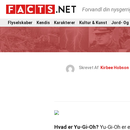
Forvandl din nysgerri
Flyselskaber
Kendis
Karakterer
Kultur & Kunst
Jord- Og
Skrevet Af:
Kirbee Hobson
Hvad er Yu-Gi-Oh?
Yu-Gi-Oh er e