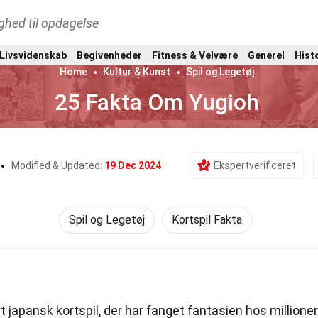
ghed til opdagelse
 Livsvidenskab
Begivenheder
Fitness & Velvære
Generel
Hist
Home
Kultur & Kunst
Spil og Legetøj
25 Fakta Om Yugioh
Modified & Updated:
19 Dec 2024
Ekspertverificeret
Spil og Legetøj
Kortspil Fakta
t japansk kortspil, der har fanget fantasien hos millioner