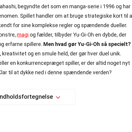
kahashi, begyndte det som en manga-serie i 1996 og har
fænomen. Spillet handler om at bruge strategiske kort til 
kendt for sine komplekse regler og spændende dueller.
onstre,
magi
og fælder, tilbyder Yu-Gi-Oh en dybde, der
g erfarne spillere.
Men hvad gør Yu-Gi-Oh så specielt?
, kreativitet og en smule held, der gør hver duel unik.
ller en konkurrencepræget spiller, er der altid noget nyt
Klar til at dykke ned i denne spændende verden?
Indholdsfortegnelse