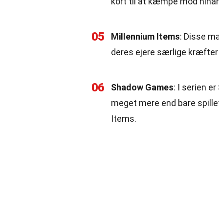
kort til at kæmpe mod hinan
05
Millennium Items
: Disse ma
deres ejere særlige kræfter 
06
Shadow Games
: I serien 
meget mere end bare spille
Items.