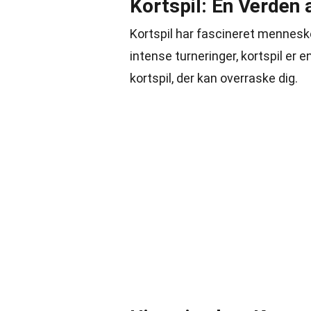
Kortspil: En Verden 
Kortspil har fascineret menneske
intense turneringer, kortspil er
kortspil, der kan overraske dig.