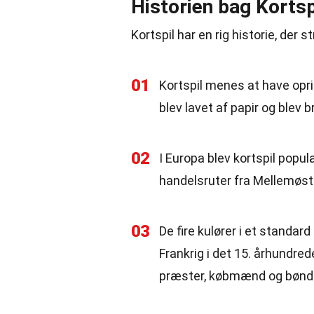
Historien bag Kortsp
Kortspil har en rig historie, der
01
Kortspil menes at have opri
blev lavet af papir og blev b
02
I Europa blev kortspil popul
handelsruter fra Mellemøst
03
De fire kulører i et standard
Frankrig i det 15. århundre
præster, købmænd og bønd