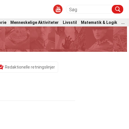
orie
Menneskelige Aktiviteter
Livsstil
Matematik & Logik
...
Redaktionelle retningslinjer
l