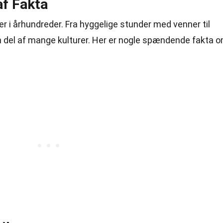
af Fakta
r i århundreder. Fra hyggelige stunder med venner til
 en del af mange kulturer. Her er nogle spændende fakta 