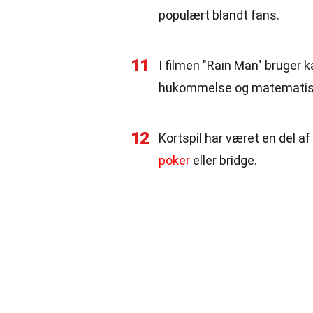
populært blandt fans.
11
I filmen "Rain Man" bruger k
hukommelse og matematisk
12
Kortspil har været en del af
poker
eller bridge.