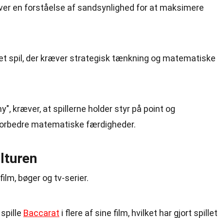
ræver en forståelse af sandsynlighed for at maksimere
 et spil, der kræver strategisk tænkning og matematiske
, kræver, at spillerne holder styr på point og
 forbedre matematiske færdigheder.
lturen
film, bøger og tv-serier.
spille
Baccarat
i flere af sine film, hvilket har gjort spillet