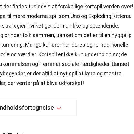
t der findes tusindvis af forskellige kortspil verden over!
ge til mere moderne spil som Uno og Exploding Kittens.
og strategier, hvilket gør dem unikke og spændende.
e og bringer folk sammen, uanset om det er til en hyggelig
 turnering. Mange kulturer har deres egne traditionelle
torie og værdier. Kortspil er ikke kun underholdning; de
 hukommelsen og fremmer sociale færdigheder. Uanset
nybegynder, er der altid et nyt spil at lære og mestre.
er, der venter på at blive udforsket!
Indholdsfortegnelse