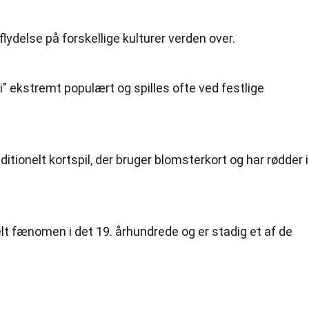
flydelse på forskellige kulturer verden over.
tti" ekstremt populært og spilles ofte ved festlige
ditionelt kortspil, der bruger blomsterkort og har rødder i
elt fænomen i det 19. århundrede og er stadig et af de