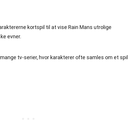
araktererne kortspil til at vise Rain Mans utrolige
e evner.
 mange tv-serier, hvor karakterer ofte samles om et spil