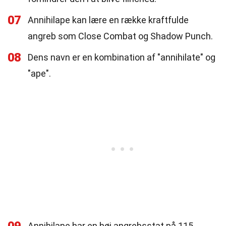
07
Annihilape kan lære en række kraftfulde
angreb som Close Combat og Shadow Punch.
08
Dens navn er en kombination af "annihilate" og
"ape".
Annihilape har en høj angrebsstat på 115.