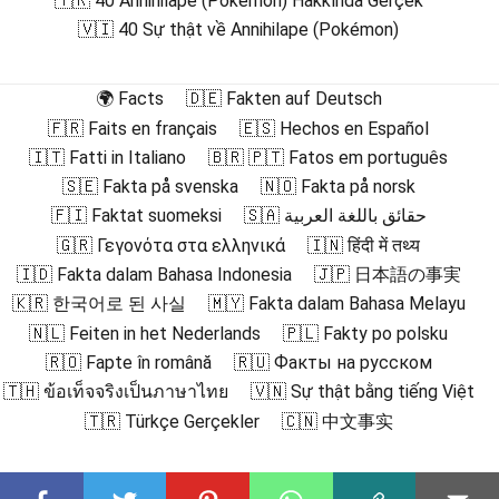
🇹🇷 40 Annihilape (Pokémon) Hakkında Gerçek
🇻🇮 40 Sự thật về Annihilape (Pokémon)
🌍 Facts
🇩🇪 Fakten auf Deutsch
🇫🇷 Faits en français
🇪🇸 Hechos en Español
🇮🇹 Fatti in Italiano
🇧🇷 🇵🇹 Fatos em português
🇸🇪 Fakta på svenska
🇳🇴 Fakta på norsk
🇫🇮 Faktat suomeksi
🇸🇦 حقائق باللغة العربية
🇬🇷 Γεγονότα στα ελληνικά
🇮🇳 हिंदी में तथ्य
🇮🇩 Fakta dalam Bahasa Indonesia
🇯🇵 日本語の事実
🇰🇷 한국어로 된 사실
🇲🇾 Fakta dalam Bahasa Melayu
🇳🇱 Feiten in het Nederlands
🇵🇱 Fakty po polsku
🇷🇴 Fapte în română
🇷🇺 Факты на русском
🇹🇭 ข้อเท็จจริงเป็นภาษาไทย
🇻🇳 Sự thật bằng tiếng Việt
🇹🇷 Türkçe Gerçekler
🇨🇳 中文事实