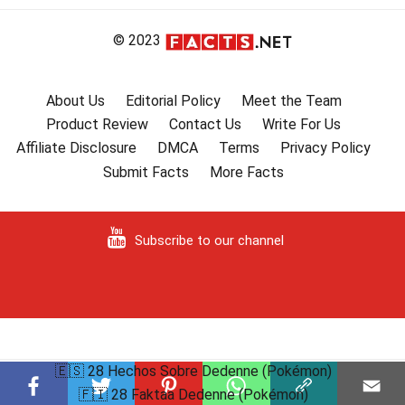
© 2023
About Us
Editorial Policy
Meet the Team
Product Review
Contact Us
Write For Us
Affiliate Disclosure
DMCA
Terms
Privacy Policy
Submit Facts
More Facts
Subscribe to our channel
🇪🇸 28 Hechos Sobre Dedenne (Pokémon)
🇫🇮 28 Faktaa Dedenne (Pokémon)