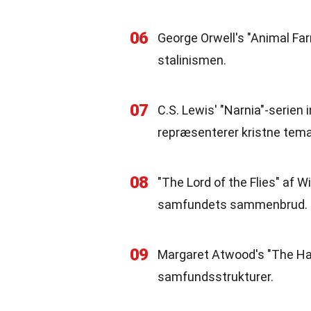
06
George Orwell's "Animal Far
stalinismen.
07
C.S. Lewis' "Narnia"-serien
repræsenterer kristne tema
08
"The Lord of the Flies" af W
samfundets sammenbrud.
09
Margaret Atwood's "The Handm
samfundsstrukturer.