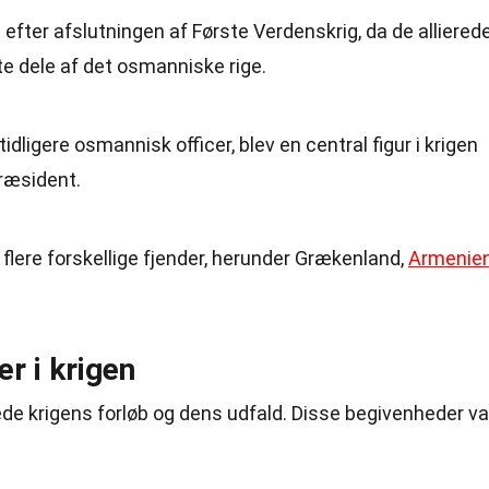
 efter afslutningen af Første Verdenskrig, da de alliered
 dele af det osmanniske rige.
dligere osmannisk officer, blev en central figur i krigen
præsident.
lere forskellige fjender, herunder Grækenland,
Armenie
r i krigen
de krigens forløb og dens udfald. Disse begivenheder va