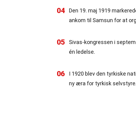
04
Den 19. maj 1919 markered
ankom til Samsun for at o
05
Sivas-kongressen i septem
én ledelse.
06
I 1920 blev den tyrkiske na
ny æra for tyrkisk selvstyre