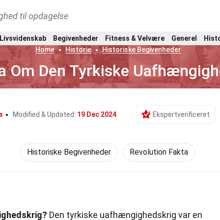
ghed til opdagelse
 Livsvidenskab
Begivenheder
Fitness & Velvære
Generel
Hist
Home
Historie
Historiske Begivenheder
a Om Den Tyrkiske Uafhængigh
s
Modified & Updated:
19 Dec 2024
Ekspertverificeret
Historiske Begivenheder
Revolution Fakta
ighedskrig?
Den tyrkiske uafhængighedskrig var en