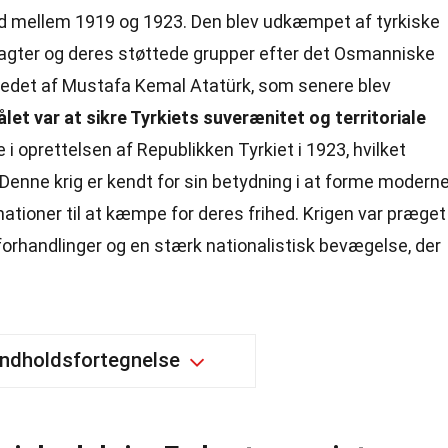
ted mellem 1919 og 1923. Den blev udkæmpet af tyrkiske
magter og deres støttede grupper efter det Osmanniske
ledet af Mustafa Kemal Atatürk, som senere blev
let var at sikre Tyrkiets suverænitet og territoriale
 i oprettelsen af Republikken Tyrkiet i 1923, hvilket
Denne krig er kendt for sin betydning i at forme modern
 nationer til at kæmpe for deres frihed. Krigen var præget
forhandlinger og en stærk nationalistisk bevægelse, der
Indholdsfortegnelse