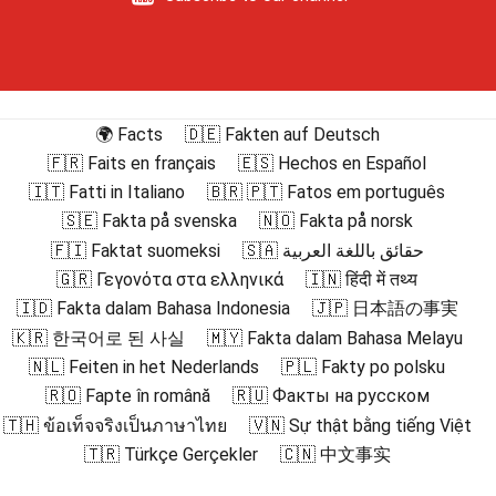
🌍 Facts
🇩🇪 Fakten auf Deutsch
🇫🇷 Faits en français
🇪🇸 Hechos en Español
🇮🇹 Fatti in Italiano
🇧🇷 🇵🇹 Fatos em português
🇸🇪 Fakta på svenska
🇳🇴 Fakta på norsk
🇫🇮 Faktat suomeksi
🇸🇦 حقائق باللغة العربية
🇬🇷 Γεγονότα στα ελληνικά
🇮🇳 हिंदी में तथ्य
🇮🇩 Fakta dalam Bahasa Indonesia
🇯🇵 日本語の事実
🇰🇷 한국어로 된 사실
🇲🇾 Fakta dalam Bahasa Melayu
🇳🇱 Feiten in het Nederlands
🇵🇱 Fakty po polsku
🇷🇴 Fapte în română
🇷🇺 Факты на русском
🇹🇭 ข้อเท็จจริงเป็นภาษาไทย
🇻🇳 Sự thật bằng tiếng Việt
🇹🇷 Türkçe Gerçekler
🇨🇳 中文事实