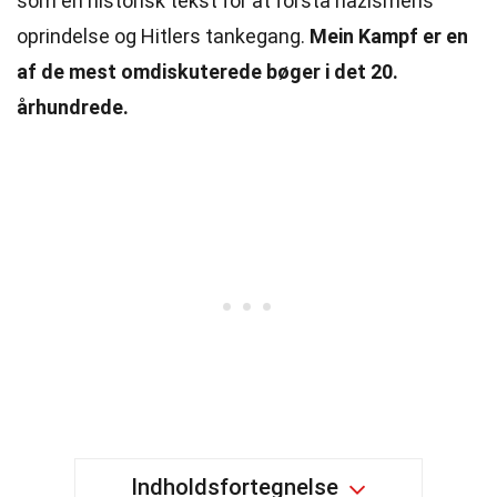
som en historisk tekst for at forstå nazismens
oprindelse og Hitlers tankegang.
Mein Kampf er en
af de mest omdiskuterede bøger i det 20.
århundrede.
Indholdsfortegnelse