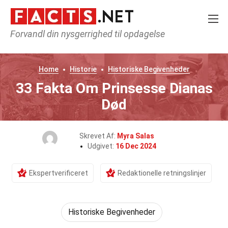
Forvandl din nysgerrighed til opdagelse
Home
Historie
Historiske Begivenheder
33 Fakta Om Prinsesse Dianas
Død
Skrevet Af:
Myra Salas
Udgivet:
16 Dec 2024
Ekspertverificeret
Redaktionelle retningslinjer
Historiske Begivenheder