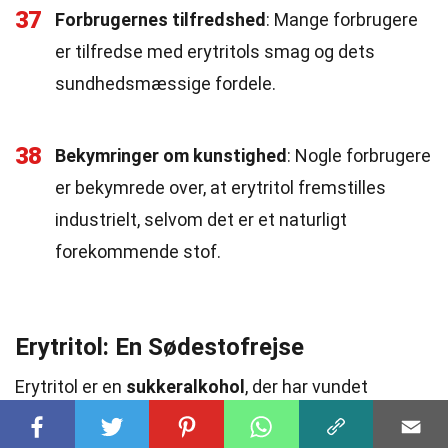
37
Forbrugernes tilfredshed
: Mange forbrugere
er tilfredse med erytritols smag og dets
sundhedsmæssige fordele.
38
Bekymringer om kunstighed
: Nogle forbrugere
er bekymrede over, at erytritol fremstilles
industrielt, selvom det er et naturligt
forekommende stof.
Erytritol: En Sødestofrejse
Erytritol er en
sukkeralkohol
, der har vundet
popularitet som et
kaloriefrit sødemiddel
. Det