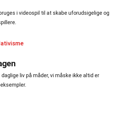
bruges i videospil til at skabe uforudsigelige og
illere.
lativisme
dagen
daglige liv på måder, vi måske ikke altid er
eksempler.