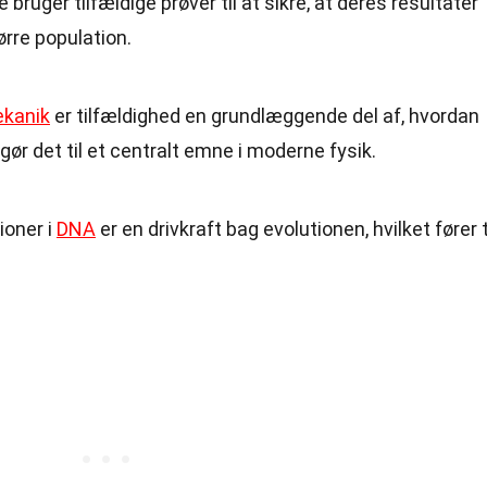
e bruger tilfældige prøver til at sikre, at deres resultater
ørre population.
kanik
er tilfældighed en grundlæggende del af, hvordan
t gør det til et centralt emne i moderne fysik.
ioner i
DNA
er en drivkraft bag evolutionen, hvilket fører t