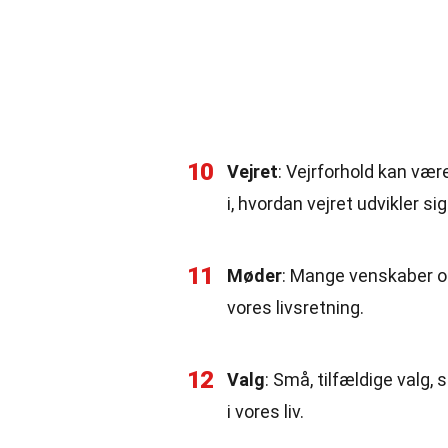
10
Vejret
: Vejrforhold kan være
i, hvordan vejret udvikler sig
11
Møder
: Mange venskaber og
vores livsretning.
12
Valg
: Små, tilfældige valg, 
i vores liv.