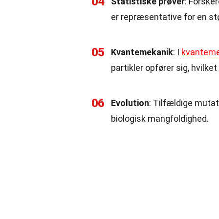
04
Statistiske prøver
: Forsker
er repræsentative for en st
05
Kvantemekanik
: I
kvanteme
partikler opfører sig, hvilke
06
Evolution
: Tilfældige mutat
biologisk mangfoldighed.