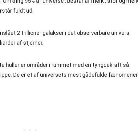
i
: Omkring 95% af universet består af mørkt stof og mør
rstår fuldt ud.
anslået 2 trillioner galakser i det observerbare univers.
iarder af stjerner.
rte huller er områder i rummet med en tyngdekraft så
slippe. De er et af universets mest gådefulde fænomener