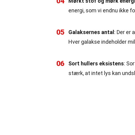
04
Mørkt stof og mørk energ
energi, som vi endnu ikke fo
05
Galaksernes antal
: Der er 
Hver galakse indeholder mill
06
Sort hullers eksistens
: So
stærk, at intet lys kan und