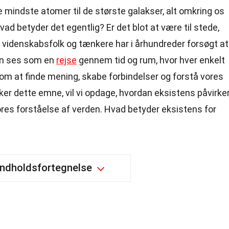
 mindste atomer til de største galakser, alt omkring os
ad betyder det egentlig? Er det blot at være til stede,
er, videnskabsfolk og tænkere har i århundreder forsøgt at
an ses som en
rejse
gennem tid og rum, hvor hver enkelt
er om at finde mening, skabe forbindelser og forstå vores
ker dette emne, vil vi opdage, hvordan eksistens påvirke
vores forståelse af verden. Hvad betyder eksistens for
Indholdsfortegnelse