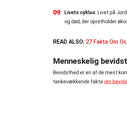
09
Livets cyklus
: Livet på Jor
og død, der opretholder øk
READ ALSO:
27 Fakta Om Oc
Menneskelig bevids
Bevidsthed er en af de mest kom
tankevækkende fakta
om bevid