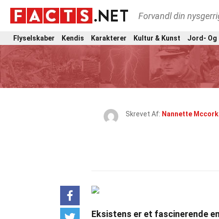
Forvandl din nysgerri
Flyselskaber
Kendis
Karakterer
Kultur & Kunst
Jord- Og
Skrevet Af:
Nannette Mccork
Eksistens er et fascinerende em