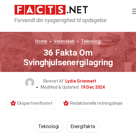
Forvandl din nysgerrighed til opdagelse
Home
Videnskab
Teknologi
36 Fakta Om
Svinghjulsenergilagring
Skrevet Af:
Lydie Grimmett
Modified & Updated:
19 Dec 2024
Ekspertverificeret
Redaktionelle retningslinjer
Teknologi
Energifakta