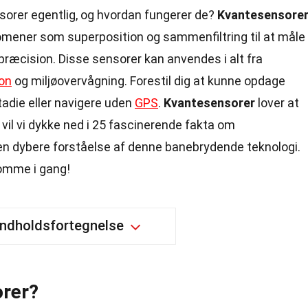
sorer egentlig, og hvordan fungerer de?
Kvantesensore
ener som superposition og sammenfiltring til at måle
ræcision. Disse sensorer kan anvendes i alt fra
ion
og miljøovervågning. Forestil dig at kunne opdage
adie eller navigere uden
GPS
.
Kvantesensorer
lover at
l vil vi dykke ned i 25 fascinerende fakta om
ig en dybere forståelse af denne banebrydende teknologi.
 komme i gang!
Indholdsfortegnelse
orer?