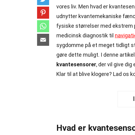
vores liv. Men hvad er kvantesen
udnytter kvantemekaniske fænom
fysiske størrelser med ekstrem p
medicinsk diagnostik til
navigat
sygdomme på et meget tidligt st
gøre dette muligt. I denne artike
kvantesensorer
, der vil give d
Klar til at blive klogere? Lad os
Hvad er kvantesens