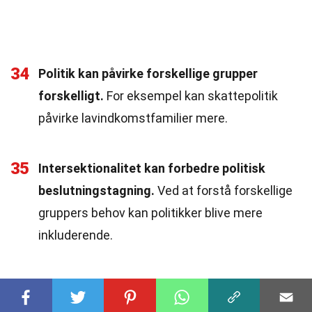
34
Politik kan påvirke forskellige grupper
forskelligt.
For eksempel kan skattepolitik
påvirke lavindkomstfamilier mere.
35
Intersektionalitet kan forbedre politisk
beslutningstagning.
Ved at forstå forskellige
gruppers behov kan politikker blive mere
inkluderende.
36
Politik kan drage fordel af en intersektionel
tilgang.
Ved at tage højde for forskellige