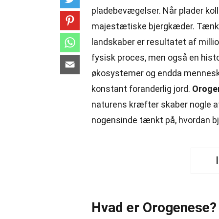
pladebevægelser. Når plader kol
majestætiske bjergkæder. Tænk 
landskaber er resultatet af milli
fysisk proces, men også en histo
økosystemer og endda menneskers l
konstant foranderlig jord.
Oroge
naturens kræfter skaber nogle a
nogensinde tænkt på, hvordan bjer
Hvad er Orogenese?