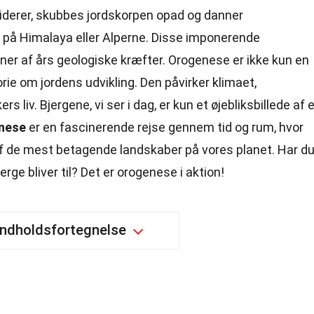
liderer, skubbes jordskorpen opad og danner
på Himalaya eller Alperne. Disse imponerende
oner af års geologiske kræfter. Orogenese er ikke kun en
rie om jordens udvikling. Den påvirker klimaet,
iv. Bjergene, vi ser i dag, er kun et øjebliksbillede af 
nese
er en fascinerende rejse gennem tid og rum, hvor
f de mest betagende landskaber på vores planet. Har d
ge bliver til? Det er orogenese i aktion!
Indholdsfortegnelse