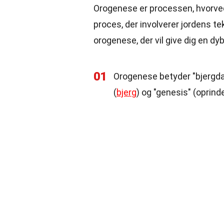
Orogenese er processen, hvorved
proces, der involverer jordens t
orogenese, der vil give dig en dy
01
Orogenese betyder "bjergda
(
bjerg
) og "genesis" (oprinde