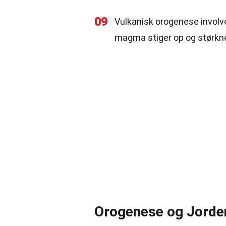
09
Vulkanisk orogenese involve
magma stiger op og størkne
Orogenese og Jorden