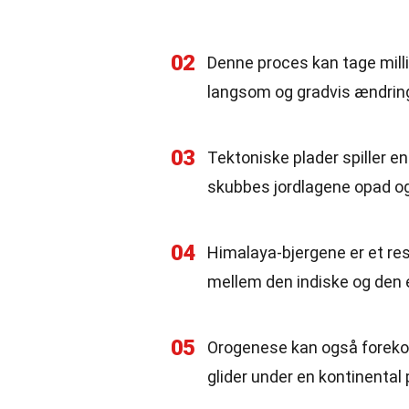
02
Denne proces kan tage millio
langsom og gradvis ændring
03
Tektoniske plader spiller en 
skubbes jordlagene opad og
04
Himalaya-bjergene er et re
mellem den indiske og den 
05
Orogenese kan også forekom
glider under en kontinental