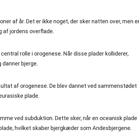
ner af år. Det er ikke noget, der sker natten over, men e
 af jordens overflade.
central rolle i orogenese. Når disse plader kolliderer,
 danner bjerge.
sultat af orogenese. De blev dannet ved sammenstødet
eurasiske plade.
me ved subduktion. Dette sker, når en oceanisk plade
 plade, hvilket skaber bjergkæder som Andesbjergene.