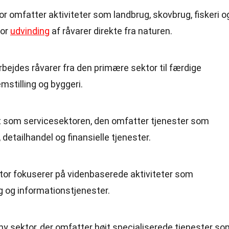
or omfatter aktiviteter som landbrug, skovbrug, fiskeri o
for
udvinding
af råvarer direkte fra naturen.
arbejdes råvarer fra den primære sektor til færdige
emstilling og byggeri.
t som servicesektoren, den omfatter tjenester som
detailhandel og finansielle tjenester.
tor fokuserer på videnbaserede aktiviteter som
ng og informationstjenester.
t ny sektor, der omfatter højt specialiserede tjenester s