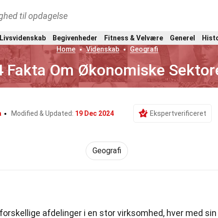
ghed til opdagelse
 Livsvidenskab
Begivenheder
Fitness & Velvære
Generel
Hist
Home
Videnskab
Geografi
4 Fakta Om Økonomiske Sektor
a
Modified & Updated:
19 Dec 2024
Ekspertverificeret
Geografi
rskellige afdelinger i en stor virksomhed, hver med sin