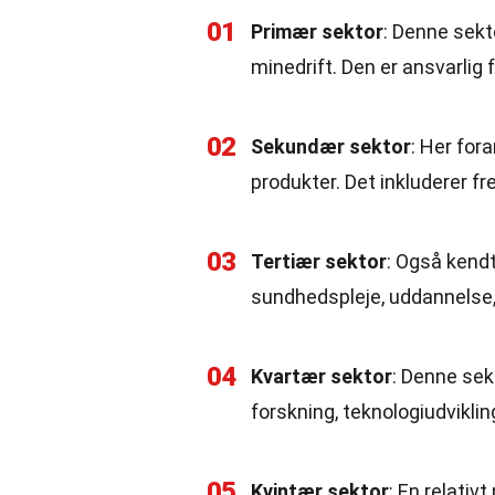
01
Primær sektor
: Denne sekt
minedrift. Den er ansvarlig 
02
Sekundær sektor
: Her for
produkter. Det inkluderer fr
03
Tertiær sektor
: Også kend
sundhedspleje, uddannelse, 
04
Kvartær sektor
: Denne sek
forskning, teknologiudvikli
05
Kvintær sektor
: En relativ