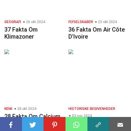
GEOGRAFI
26 okt 2024
FLYSELSKABER
23 okt 2024
37 Fakta Om
36 Fakta Om Air Côte
Klimazoner
D'Ivoire
KEMI
28 okt 2024
HISTORISKE BEGIVENHEDER
28 Fakta Om Calcium
03 nov 2024
30 Fakta Om
Jordskælv I Tyrkiet