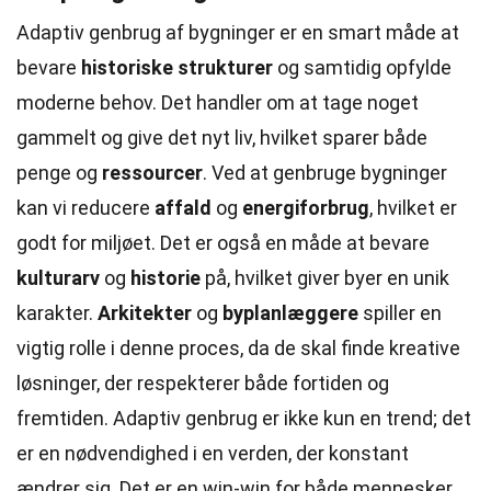
Adaptiv genbrug af bygninger er en smart måde at
bevare
historiske strukturer
og samtidig opfylde
moderne behov. Det handler om at tage noget
gammelt og give det nyt liv, hvilket sparer både
penge og
ressourcer
. Ved at genbruge bygninger
kan vi reducere
affald
og
energiforbrug
, hvilket er
godt for miljøet. Det er også en måde at bevare
kulturarv
og
historie
på, hvilket giver byer en unik
karakter.
Arkitekter
og
byplanlæggere
spiller en
vigtig rolle i denne proces, da de skal finde kreative
løsninger, der respekterer både fortiden og
fremtiden. Adaptiv genbrug er ikke kun en trend; det
er en nødvendighed i en verden, der konstant
ændrer sig. Det er en win-win for både mennesker