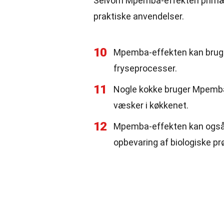
Selvom Mpemba-effekten primært
praktiske anvendelser.
10
Mpemba-effekten kan bruges 
fryseprocesser.
11
Nogle kokke bruger Mpemba
væsker i køkkenet.
12
Mpemba-effekten kan også h
opbevaring af biologiske pr