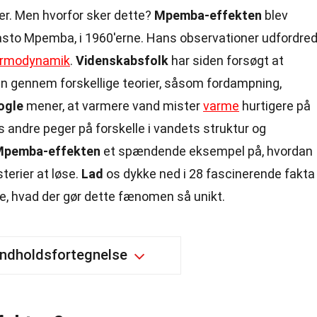
er. Men hvorfor sker dette?
Mpemba-effekten
blev
rasto Mpemba, i 1960'erne. Hans observationer udfordre
ermodynamik
.
Videnskabsfolk
har siden forsøgt at
n gennem forskellige teorier, såsom fordampning,
ogle
mener, at varmere vand mister
varme
hurtigere på
 andre peger på forskelle i vandets struktur og
Mpemba-effekten
et spændende eksempel på, hvordan
erier at løse.
Lad
os dykke ned i 28 fascinerende fakta
, hvad der gør dette fænomen så unikt.
Indholdsfortegnelse