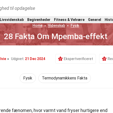
ghed til opdagelse
 Livsvidenskab
Begivenheder
Fitness & Velvære
Generel
Hist
Home
Videnskab
Fysik
28 Fakta Om Mpemba-effekt
Ivie
Udgivet:
21 Dec 2024
Ekspertverificeret
Red
Fysik
Termodynamikkens Fakta
rende fænomen, hvor varmt vand fryser hurtigere end