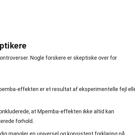
ptikere
ntroverser. Nogle forskere er skeptiske over for
emba-effekten er et resultat af eksperimentelle fejl ell
onkluderede, at Mpemba-effekten ikke altid kan
erede forhold.
adig mangler en universel og konsistent forklaring på