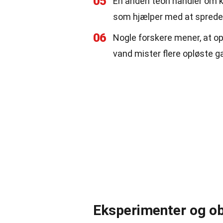
05
En anden teori handler om
som hjælper med at sprede
06
Nogle forskere mener, at o
vand mister flere opløste g
Eksperimenter og ob