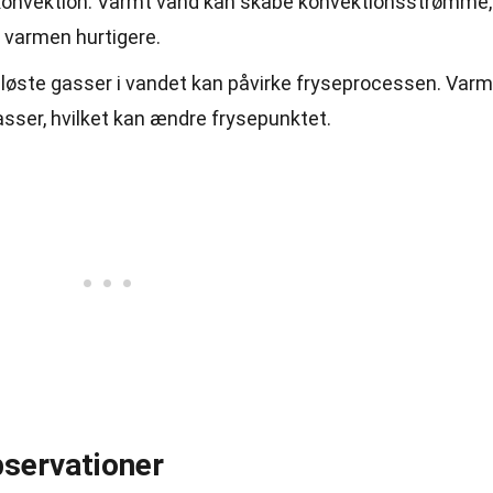
 konvektion. Varmt vand kan skabe konvektionsstrømme,
 varmen hurtigere.
pløste gasser i vandet kan påvirke fryseprocessen. Varm
asser, hvilket kan ændre frysepunktet.
servationer