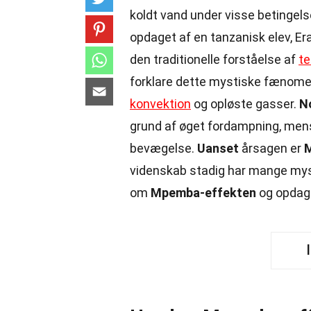
koldt vand under visse betingels
opdaget af en tanzanisk elev, E
den traditionelle forståelse af
t
forklare dette mystiske fænome
konvektion
og opløste gasser.
N
grund af øget fordampning, mens
bevægelse.
Uanset
årsagen er
videnskab stadig har mange myst
om
Mpemba-effekten
og opdage