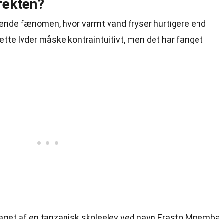
fekten?
ende fænomen, hvor varmt vand fryser hurtigere end
Dette lyder måske kontraintuitivt, men det har fanget
get af en tanzanisk skoleelev ved navn Erasto Mpemba