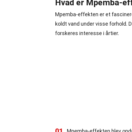
Hvad er Mpemba-ef
Mpemba-effekten er et fasciner
koldt vand under visse forhold. 
forskeres interesse i årtier.
01
Mpemba-effekten blev opda