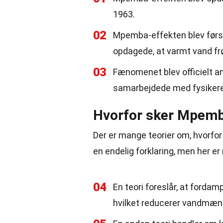
1963.
02
Mpemba-effekten blev først
opdagede, at varmt vand frø
03
Fænomenet blev officielt a
samarbejdede med fysikere
Hvorfor sker Mpemb
Der er mange teorier om, hvorfo
en endelig forklaring, men her er
04
En teori foreslår, at fordam
hvilket reducerer vandmæn