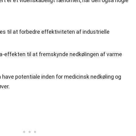
 er et videnskabeligt fænomen, har den også nogle
til at forbedre effektiviteten af industrielle
-effekten til at fremskynde nedkølingen af varme
ave potentiale inden for medicinsk nedkøling og
øver.