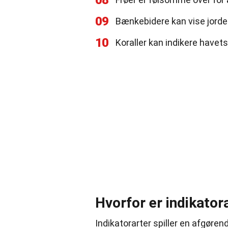
08
09
Bænkebidere kan vise jord
10
Koraller kan indikere have
Hvorfor er indikator
Indikatorarter spiller en afgøren