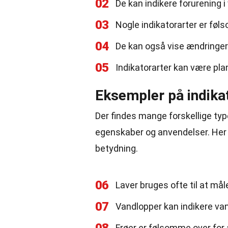
02
De kan indikere forurening i v
03
Nogle indikatorarter er fø
04
De kan også vise ændringer i
05
Indikatorarter kan være plan
Eksempler på indika
Der findes mange forskellige typ
egenskaber og anvendelser. Her 
betydning.
06
Laver bruges ofte til at måle
07
Vandlopper kan indikere va
Frøer er følsomme over for 