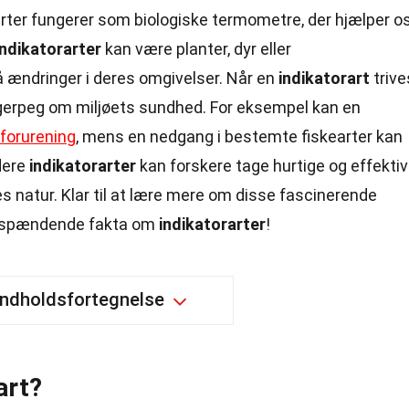
arter fungerer som biologiske termometre, der hjælper o
Indikatorarter
kan være planter, dyr eller
å ændringer i deres omgivelser. Når en
indikatorart
trive
 fingerpeg om miljøets sundhed. For eksempel kan en
forurening
, mens en nedgang i bestemte fiskearter kan
udere
indikatorarter
kan forskere tage hurtige og effekti
es natur. Klar til at lære mere om disse fascinerende
9 spændende fakta om
indikatorarter
!
Indholdsfortegnelse
art?