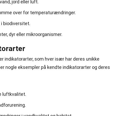
and, jord eller luft.
lsomme over for temperaturændringer.
 biodiversitet.
ter, dyr eller mikroorganismer.
torarter
er indikatorarter, som hver især har deres unikke
er nogle eksempler på kendte indikatorarter og deres
 luftkvalitet.
ndforurening.
ændringer i vandkvalitet og habitat.