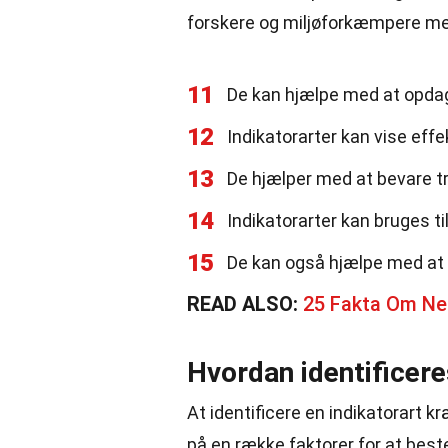
forskere og miljøforkæmpere me
11
De kan hjælpe med at opdage
12
Indikatorarter kan vise effe
13
De hjælper med at bevare tr
14
Indikatorarter kan bruges t
15
De kan også hjælpe med at i
READ ALSO:
25 Fakta Om Ne
Hvordan identificere
At identificere en indikatorart 
på en række faktorer for at bes