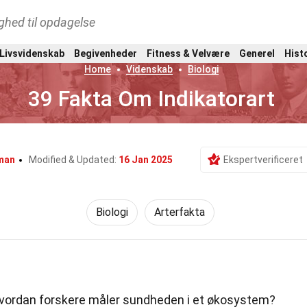
ghed til opdagelse
 Livsvidenskab
Begivenheder
Fitness & Velvære
Generel
Hist
Home
Videnskab
Biologi
39 Fakta Om Indikatorart
man
Modified & Updated:
16 Jan 2025
Ekspertverificeret
Biologi
Arterfakta
hvordan forskere måler sundheden i et økosystem?