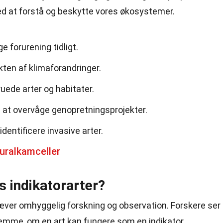
d at forstå og beskytte vores økosystemer.
 forurening tidligt.
kten af klimaforandringer.
uede arter og habitater.
il at overvåge genopretningsprojekter.
dentificere invasive arter.
uralkamceller
s indikatorarter?
kræver omhyggelig forskning og observation. Forskere ser
temme, om en art kan fungere som en indikator.