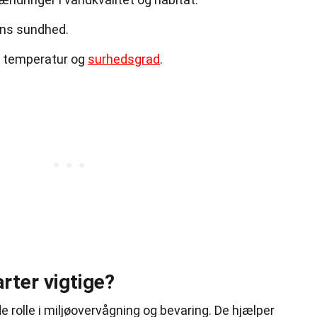
ens sundhed.
ts temperatur og
surhedsgrad
.
arter vigtige?
de rolle i miljøovervågning og bevaring. De hjælper