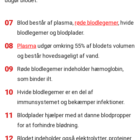
udgør blodet.
07
Blod består af plasma,
røde blodlegemer
, hvide
blodlegemer og blodplader.
08
Plasma
udgør omkring 55% af blodets volumen
og består hovedsageligt af vand.
09
Røde blodlegemer indeholder hæmoglobin,
som binder ilt.
10
Hvide blodlegemer er en del af
immunsystemet og bekæmper infektioner.
11
Blodplader hjælper med at danne blodpropper
for at forhindre blødning.
12
Blodet indeholder også elektrolytter, proteiner