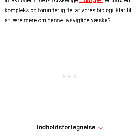
infektioner til dets forskellige
blodtyper
, er
blod
en
kompleks og forunderlig del af vores biologi. Klar til
at lære mere om denne livsvigtige væske?
Indholdsfortegnelse