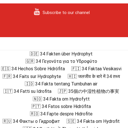
Subscribe to our channel
🇩🇪 34 Fakten über Hydrophyt
🇬🇷 34 Γεγονότα για το Υδροφύτο
🇪🇸 34 Hechos Sobre Hidrófita
🇫🇮 34 Faktaa Vesikasvi
🇫🇷 34 Faits sur Hydrophyte
🇭🇮 जलजीव के बारे में 34 तथ्य
🇮🇩 34 Fakta tentang Tumbuhan air
🇮🇹 34 Fatti su Idrofita
🇯🇵 35個の中湿性植物の事実
🇳🇴 34 Fakta om Hydrofytt
🇵🇹 34 Fatos sobre Hidrófita
🇷🇴 34 Fapte despre Hidrofite
🇷🇺 34 Факты о Гидрофит
🇸🇪 34 Fakta om Hydrofit