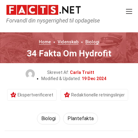
Forvandl din nysgerrighed til opdagelse
Home
Videnskab
Biologi
34 Fakta Om Hydrofit
Skrevet Af:
Carla Truitt
Modified & Updated:
19 Dec 2024
Ekspertverificeret
Redaktionelle retningslinjer
Biologi
Plantefakta