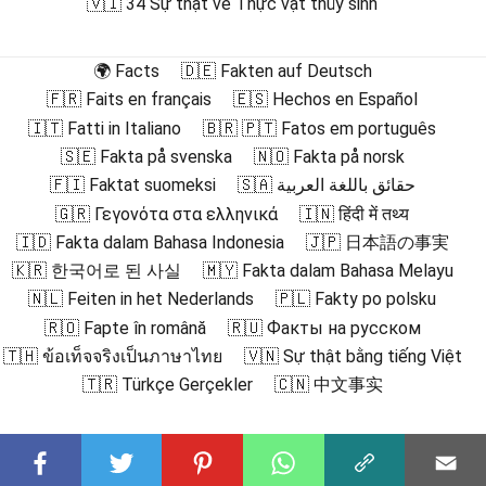
🇻🇮 34 Sự thật về Thực vật thủy sinh
🌍 Facts
🇩🇪 Fakten auf Deutsch
🇫🇷 Faits en français
🇪🇸 Hechos en Español
🇮🇹 Fatti in Italiano
🇧🇷 🇵🇹 Fatos em português
🇸🇪 Fakta på svenska
🇳🇴 Fakta på norsk
🇫🇮 Faktat suomeksi
🇸🇦 حقائق باللغة العربية
🇬🇷 Γεγονότα στα ελληνικά
🇮🇳 हिंदी में तथ्य
🇮🇩 Fakta dalam Bahasa Indonesia
🇯🇵 日本語の事実
🇰🇷 한국어로 된 사실
🇲🇾 Fakta dalam Bahasa Melayu
🇳🇱 Feiten in het Nederlands
🇵🇱 Fakty po polsku
🇷🇴 Fapte în română
🇷🇺 Факты на русском
🇹🇭 ข้อเท็จจริงเป็นภาษาไทย
🇻🇳 Sự thật bằng tiếng Việt
🇹🇷 Türkçe Gerçekler
🇨🇳 中文事实