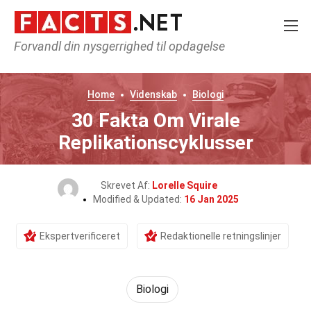
Forvandl din nysgerrighed til opdagelse
Home
Videnskab
Biologi
30 Fakta Om Virale
Replikationscyklusser
Skrevet Af:
Lorelle Squire
Modified & Updated:
16 Jan 2025
Ekspertverificeret
Redaktionelle retningslinjer
Biologi