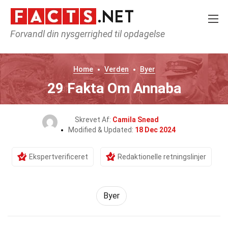
Forvandl din nysgerrighed til opdagelse
Home
Verden
Byer
29 Fakta Om Annaba
Skrevet Af:
Camila Snead
Modified & Updated:
18 Dec 2024
Ekspertverificeret
Redaktionelle retningslinjer
Byer