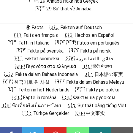
🇹🇷 29 Annaba Hakkında Gerçek
🇻🇮 29 Sự thật về Annaba
🌍 Facts
🇩🇪 Fakten auf Deutsch
🇫🇷 Faits en français
🇪🇸 Hechos en Español
🇮🇹 Fatti in Italiano
🇧🇷 🇵🇹 Fatos em português
🇸🇪 Fakta på svenska
🇳🇴 Fakta på norsk
🇫🇮 Faktat suomeksi
🇸🇦 حقائق باللغة العربية
🇬🇷 Γεγονότα στα ελληνικά
🇮🇳 हिंदी में तथ्य
🇮🇩 Fakta dalam Bahasa Indonesia
🇯🇵 日本語の事実
🇰🇷 한국어로 된 사실
🇲🇾 Fakta dalam Bahasa Melayu
🇳🇱 Feiten in het Nederlands
🇵🇱 Fakty po polsku
🇷🇴 Fapte în română
🇷🇺 Факты на русском
🇹🇭 ข้อเท็จจริงเป็นภาษาไทย
🇻🇳 Sự thật bằng tiếng Việt
🇹🇷 Türkçe Gerçekler
🇨🇳 中文事实