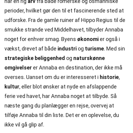
har en rig
arv
fra både romerske og osmanniske
perioder, hvilket gør den til et fascinerende sted at
udforske. Fra de gamle ruiner af Hippo Regius til de
smukke strande ved Middelhavet, tilbyder Annaba
noget for enhver smag. Byens
økonomi
er også i
vækst, drevet af både
industri
og
turisme
. Med sin
strategiske beliggenhed
og
naturskønne
omgivelser
er Annaba en destination, der ikke må
overses. Uanset om du er interesseret i
historie
,
kultur
, eller blot ønsker at nyde en afslappende
ferie ved havet, har Annaba noget at tilbyde. Så
næste gang du planlægger en rejse, overvej at
tilføje Annaba til din liste. Det er en oplevelse, du
ikke vil gå glip af.