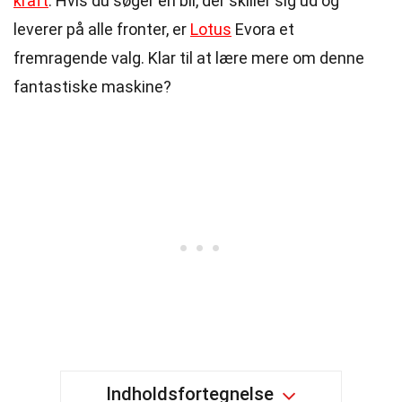
kraft
. Hvis du søger en bil, der skiller sig ud og
leverer på alle fronter, er
Lotus
Evora et
fremragende valg. Klar til at lære mere om denne
fantastiske maskine?
Indholdsfortegnelse