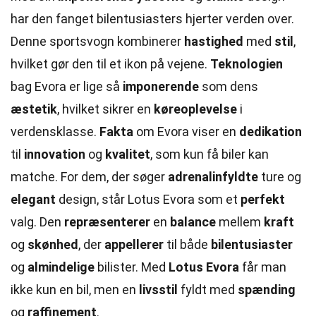
har den fanget bilentusiasters hjerter verden over.
Denne sportsvogn kombinerer
hastighed
med
stil
,
hvilket gør den til et ikon på vejene.
Teknologien
bag Evora er lige så
imponerende
som dens
æstetik
, hvilket sikrer en
køreoplevelse
i
verdensklasse.
Fakta
om Evora viser en
dedikation
til
innovation
og
kvalitet
, som kun få biler kan
matche. For dem, der søger
adrenalinfyldte
ture og
elegant
design, står Lotus Evora som et
perfekt
valg. Den
repræsenterer
en
balance
mellem
kraft
og
skønhed
, der
appellerer
til både
bilentusiaster
og
almindelige
bilister. Med
Lotus Evora
får man
ikke kun en bil, men en
livsstil
fyldt med
spænding
og
raffinement
.