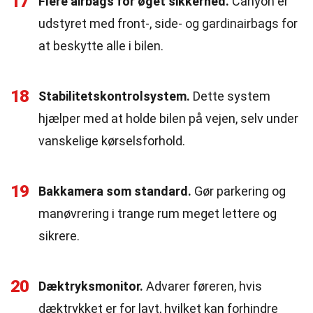
17
Flere airbags for øget sikkerhed.
Canyon er
udstyret med front-, side- og gardinairbags for
at beskytte alle i bilen.
18
Stabilitetskontrolsystem.
Dette system
hjælper med at holde bilen på vejen, selv under
vanskelige kørselsforhold.
19
Bakkamera som standard.
Gør parkering og
manøvrering i trange rum meget lettere og
sikrere.
20
Dæktryksmonitor.
Advarer føreren, hvis
dæktrykket er for lavt, hvilket kan forhindre