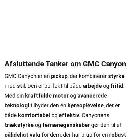
Afsluttende Tanker om GMC Canyon
GMC Canyon er en
pickup
, der kombinerer
styrke
med
stil
. Den er perfekt til både
arbejde
og
fritid
.
Med sin
kraftfulde motor
og
avancerede
teknologi
tilbyder den en
køreoplevelse
, der er
både
komfortabel
og
effektiv
. Canyonens
trækstyrke
og
terrænegenskaber
gør den til et
pålideligt valg
for dem, der har brug for en
robust