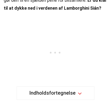
gør den til en sjælden perle for bilsamlere.
Er du klar
til at dykke ned i verdenen af Lamborghini Sián?
Indholdsfortegnelse