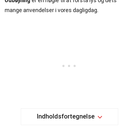
Udbøjning
er en nøgle til at forstå lys og dets
mange anvendelser i vores dagligdag.
Indholdsfortegnelse