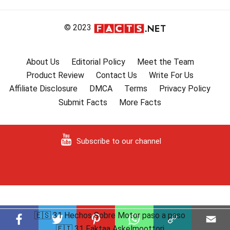
© 2023
About Us
Editorial Policy
Meet the Team
Product Review
Contact Us
Write For Us
Affiliate Disclosure
DMCA
Terms
Privacy Policy
Submit Facts
More Facts
Subscribe to our channel
🇪🇸 31 Hechos Sobre Motor paso a paso
🇫🇮 31 Faktaa Askelmoottori