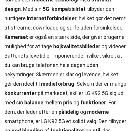
design
. Med sin
5G-kompatibilitet
tilbyder den
hurtigere
internetforbindelser
, hvilket gør det nemt
at streame, downloade og surfe uden forsinkelser.
Kameraet
er også en stærk side, der giver brugerne
mulighed for at tage
højkvalitetsbilleder
og videoer.
Batteriets levetid er imponerende, hvilket sikrer, at
du kan bruge telefonen hele dagen uden
bekymringer. Skærmen er klar og levende, hvilket
gør den ideel til
medieforbrug
. Selvom der er mange
konkurrenter
på markedet, skiller LG K92 5G sig ud
med sin
balance
mellem
pris
og
funktioner
. For
dem, der leder efter en
pålidelig
og
moderne
smartphone, er LG K92 5G et solidt valg. Den tilbyder
en
god blanding
af
funktionalitet
og
stil
, der