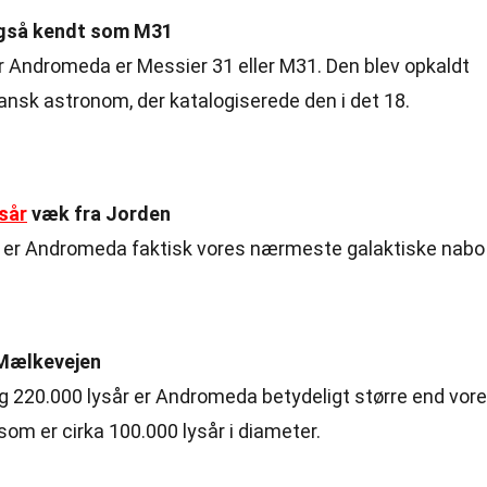
gså kendt som M31
or Andromeda er Messier 31 eller M31. Den blev opkaldt
ransk astronom, der katalogiserede den i det 18.
ysår
væk fra Jorden
, er Andromeda faktisk vores nærmeste galaktiske nabo 
 Mælkevejen
 220.000 lysår er Andromeda betydeligt større end vor
om er cirka 100.000 lysår i diameter.