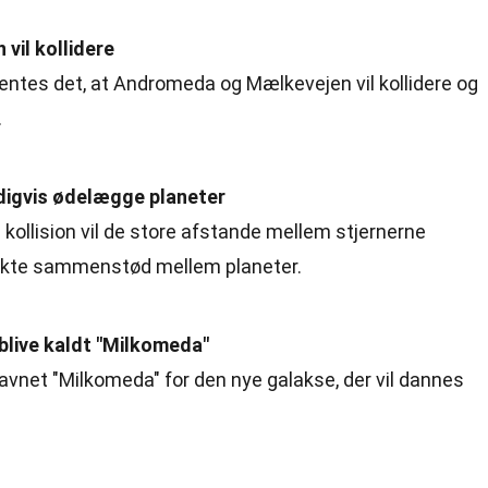
il kollidere
rventes det, at Andromeda og Mælkevejen vil kollidere og
.
ndigvis ødelægge planeter
ollision vil de store afstande mellem stjernerne
rekte sammenstød mellem planeter.
blive kaldt "Milkomeda"
avnet "Milkomeda" for den nye galakse, der vil dannes