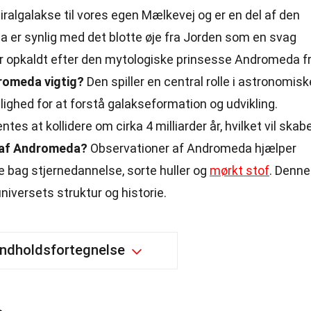
algalakse til vores egen Mælkevej og er en del af den
 er synlig med det blotte øje fra Jorden som en svag
r opkaldt efter den mytologiske prinsesse Andromeda f
romeda vigtig?
Den spiller en central rolle i astronomisk
lighed for at forstå galakseformation og udvikling.
s at kollidere om cirka 4 milliarder år, hvilket vil skab
e af Andromeda?
Observationer af Andromeda hjælper
bag stjernedannelse, sorte huller og
mørkt stof
. Denne
universets struktur og historie.
Indholdsfortegnelse