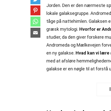
Jorden. Den er den nærmeste spir
lokale galaksegruppe. Andromeda
tåge på nattehimlen. Galaksen e
græsk mytologi.
Hvorfor er And
studier, da den giver forskere mu
Andromeda og Mælkevejen forvente
en ny galakse.
Hvad kan vi lær
med at afsløre hemmelighederne 
galakse er en nøgle til at forstå 