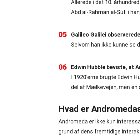
Allerede i det 10. århundr
Abd al-Rahman al-Sufi i han
05
Galileo Galilei observere
Selvom han ikke kunne se de
06
Edwin Hubble beviste, at 
I 1920'erne brugte Edwin Hu
del af Mælkevejen, men en 
Hvad er Andromedas
Andromeda er ikke kun interessa
grund af dens fremtidige intera