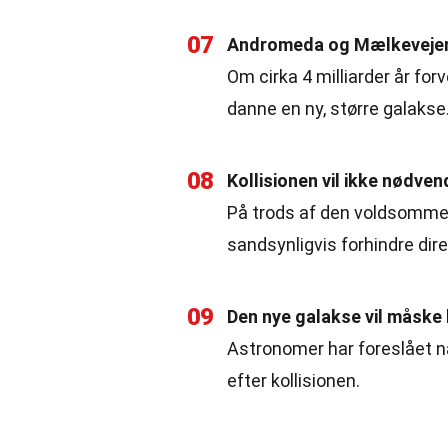
07
Andromeda og Mælkevejen v
Om cirka 4 milliarder år fo
danne en ny, større galakse
08
Kollisionen vil ikke nødve
På trods af den voldsomme k
sandsynligvis forhindre di
09
Den nye galakse vil måske 
Astronomer har foreslået n
efter kollisionen.