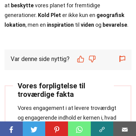
at
beskytte
vores planet for fremtidige
generationer.
Kold Plet
er ikke kun en
geografisk
lokation
, men en
inspiration
til
viden
og
bevarelse
.
Var denne side nyttig?
Vores forpligtelse til
troværdige fakta
Vores engagement i at levere troværdigt
og engagerende indhold er kernen i, hvad
vi gør. Hver eneste fakta på vores side er