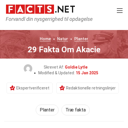
Forvandl din nysgerrighed til opdagelse
Home
Natur
Planter
29 Fakta Om Akacie
Skrevet Af:
Goldie Lytle
Modified & Updated:
15 Jan 2025
Ekspertverificeret
Redaktionelle retningslinjer
Planter
Træ fakta